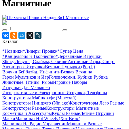
Магнитные
Каталог
*Новинки
*Лидеры Продаж
*Супер Цена
*Канцелярия и Творчество
*Деревянные Игрушки
Slime, Лизуны, Слаймы, Сквиши
Активные Игры, Спорт
Антистресс Игрушки
Вечные Пупырки (Pop It)
Волчки Бейблэйд, Инфинити
Всякая Всячина
Герои Мультиков и Игр
Головоломки, Кубики Рубика
Животные, Птицы, Рыбы
Игровые Наборы
Игрушки Для Малышей
Интерактивные и Электронные Игрушки, Телефоны
Конструкторы Майнкрафт (Minecraft)
Конструкторы Ниндзяго (Ninjago)
Конструкторы Лего Разные
Конструкторы Разные
Конструкторы Магнитные
Косметика и Аксессуары
Куклы Разные
Летние Игрушки
Маски
Машинки Hot Wheels (Хот Вилс)
Машинки На Радио Управлении
Машинки Разные
Машинки - Трассы, Треки, Парковки
Музыкальные Игрушки