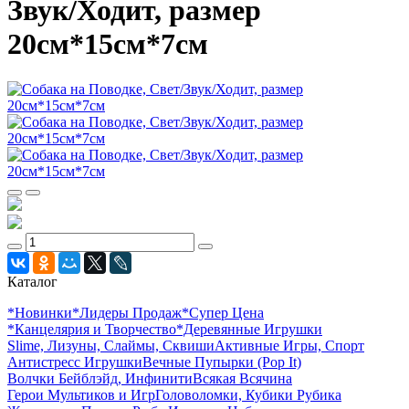
Звук/Ходит, размер
20см*15см*7см
Каталог
*Новинки
*Лидеры Продаж
*Супер Цена
*Канцелярия и Творчество
*Деревянные Игрушки
Slime, Лизуны, Слаймы, Сквиши
Активные Игры, Спорт
Антистресс Игрушки
Вечные Пупырки (Pop It)
Волчки Бейблэйд, Инфинити
Всякая Всячина
Герои Мультиков и Игр
Головоломки, Кубики Рубика