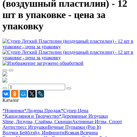
(воздушный пластилин) - 12
шт в упаковке - цена за
упаковку
Каталог
*Новинки
*Лидеры Продаж
*Супер Цена
*Канцелярия и Творчество
*Деревянные Игрушки
Slime, Лизуны, Слаймы, Сквиши
Активные Игры, Спорт
Антистресс Игрушки
Вечные Пупырки (Pop It)
Волчки Бейблэйд, Инфинити
Всякая Всячина