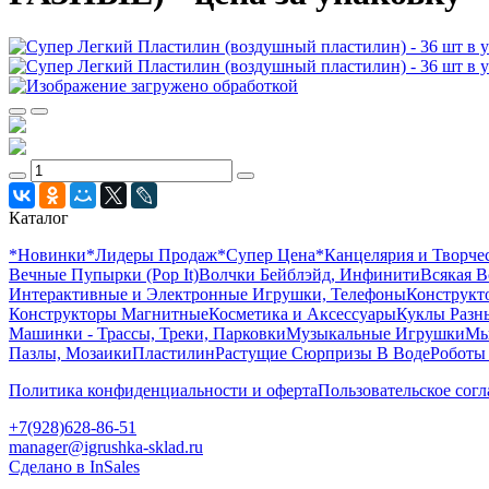
Каталог
*Новинки
*Лидеры Продаж
*Супер Цена
*Канцелярия и Творче
Вечные Пупырки (Pop It)
Волчки Бейблэйд, Инфинити
Всякая В
Интерактивные и Электронные Игрушки, Телефоны
Конструкто
Конструкторы Магнитные
Косметика и Аксессуары
Куклы Разн
Машинки - Трассы, Треки, Парковки
Музыкальные Игрушки
Мы
Пазлы, Мозаики
Пластилин
Растущие Сюрпризы В Воде
Роботы
Политика конфиденциальности и оферта
Пользовательское сог
+7(928)628-86-51
manager@igrushka-sklad.ru
Сделано в InSales