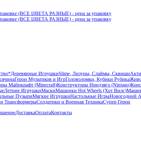
ство
*Деревянные Игрушки
Slime, Лизуны, Слаймы, Сквиши
Акти
сячина
Герои Мультиков и Игр
Головоломки, Кубики Рубика
Живо
ры Майнкрафт (Minecraft)
Конструкторы Ниндзяго (Ninjago)
Конс
ые
Летние Игрушки
Маски
Машинки Hot Wheels (Хот Вилс)
Машин
льные Пузыри
Мягкие Игрушки
Настольные Игры
Новогодний А
 и Трансформеры
Солдатики и Военная Техника
Супер Герои
лашение
Доставка
Оплата
Контакты