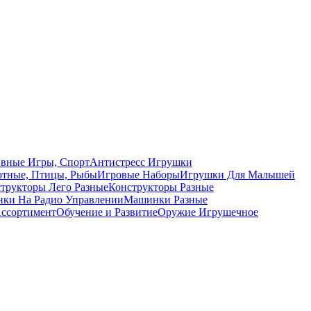
вные Игры, Спорт
Антистресс Игрушки
тные, Птицы, Рыбы
Игровые Наборы
Игрушки Для Малышей
трукторы Лего Разные
Конструкторы Разные
ки На Радио Управлении
Машинки Разные
ссортимент
Обучение и Развитие
Оружие Игрушечное