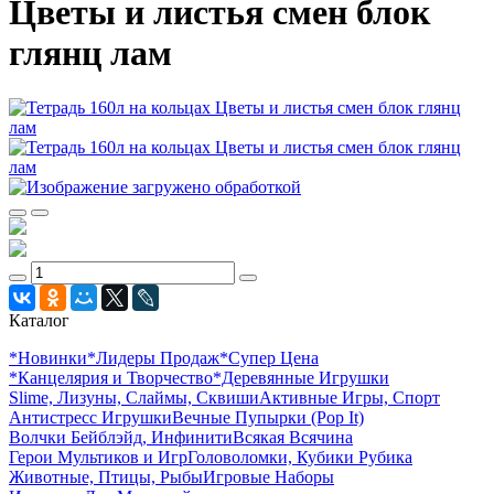
Цветы и листья смен блок
глянц лам
Каталог
*Новинки
*Лидеры Продаж
*Супер Цена
*Канцелярия и Творчество
*Деревянные Игрушки
Slime, Лизуны, Слаймы, Сквиши
Активные Игры, Спорт
Антистресс Игрушки
Вечные Пупырки (Pop It)
Волчки Бейблэйд, Инфинити
Всякая Всячина
Герои Мультиков и Игр
Головоломки, Кубики Рубика
Животные, Птицы, Рыбы
Игровые Наборы