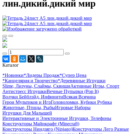
лин.дикий.дикий мир
Каталог
*Новинки
*Лидеры Продаж
*Супер Цена
*Канцелярия и Творчество
*Деревянные Игрушки
Slime, Лизуны, Слаймы, Сквиши
Активные Игры, Спорт
Антистресс Игрушки
Вечные Пупырки (Pop It)
Волчки Бейблэйд, Инфинити
Всякая Всячина
Герои Мультиков и Игр
Головоломки, Кубики Рубика
Животные, Птицы, Рыбы
Игровые Наборы
Игрушки Для Малышей
Интерактивные и Электронные Игрушки, Телефоны
Конструкторы Майнкрафт (Minecraft)
Конструкторы Ниндзяго (Ninjago)
Конструкторы Лего Разные