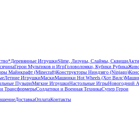
ство
*Деревянные Игрушки
Slime, Лизуны, Слаймы, Сквиши
Акти
сячина
Герои Мультиков и Игр
Головоломки, Кубики Рубика
Живо
ры Майнкрафт (Minecraft)
Конструкторы Ниндзяго (Ninjago)
Конс
ые
Летние Игрушки
Маски
Машинки Hot Wheels (Хот Вилс)
Машин
льные Пузыри
Мягкие Игрушки
Настольные Игры
Новогодний А
 и Трансформеры
Солдатики и Военная Техника
Супер Герои
лашение
Доставка
Оплата
Контакты