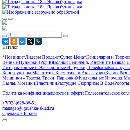
Каталог
*Новинки
*Лидеры Продаж
*Супер Цена
*Канцелярия и Творче
Вечные Пупырки (Pop It)
Волчки Бейблэйд, Инфинити
Всякая В
Интерактивные и Электронные Игрушки, Телефоны
Конструкто
Конструкторы Магнитные
Косметика и Аксессуары
Куклы Разн
Машинки - Трассы, Треки, Парковки
Музыкальные Игрушки
Мы
Пазлы, Мозаики
Пластилин
Растущие Сюрпризы В Воде
Роботы
Политика конфиденциальности и оферта
Пользовательское сог
+7(928)628-86-51
manager@igrushka-sklad.ru
Сделано в InSales