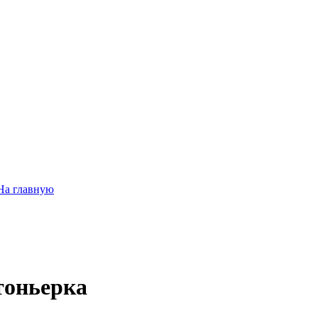
На главную
тоньерка