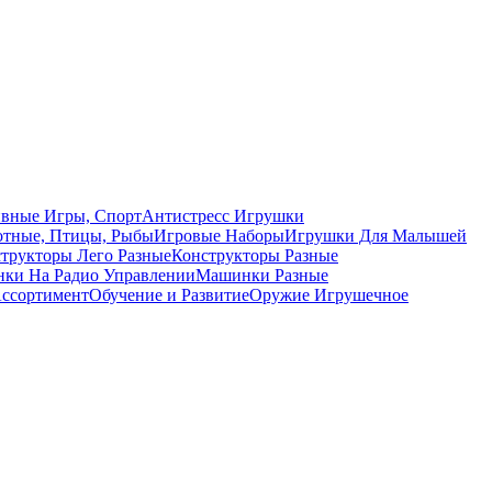
вные Игры, Спорт
Антистресс Игрушки
тные, Птицы, Рыбы
Игровые Наборы
Игрушки Для Малышей
трукторы Лего Разные
Конструкторы Разные
ки На Радио Управлении
Машинки Разные
ссортимент
Обучение и Развитие
Оружие Игрушечное