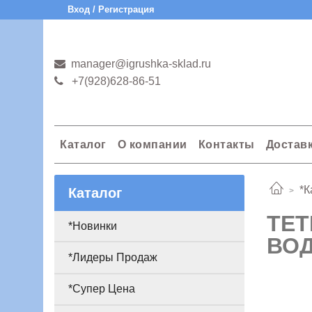
Вход / Регистрация
manager@igrushka-sklad.ru
+7(928)628-86-51
Каталог
О компании
Контакты
Достав
*К
Каталог
ТЕТ
*Новинки
ВОД
*Лидеры Продаж
*Супер Цена