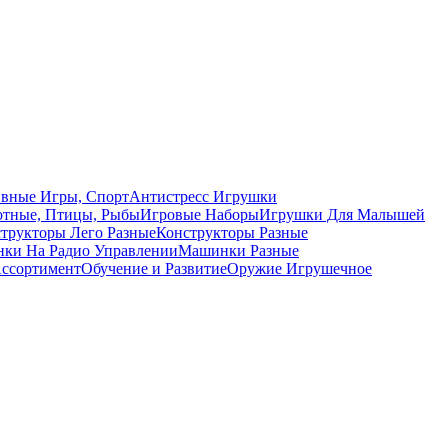
вные Игры, Спорт
Антистресс Игрушки
тные, Птицы, Рыбы
Игровые Наборы
Игрушки Для Малышей
трукторы Лего Разные
Конструкторы Разные
ки На Радио Управлении
Машинки Разные
ссортимент
Обучение и Развитие
Оружие Игрушечное