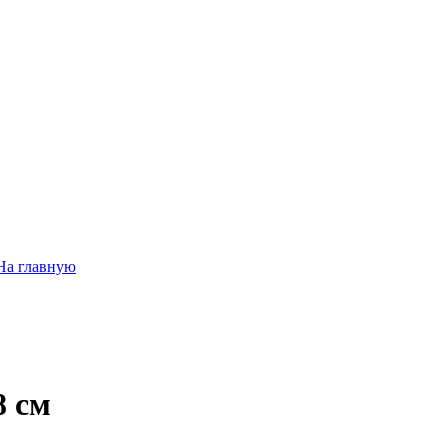
На главную
8 см