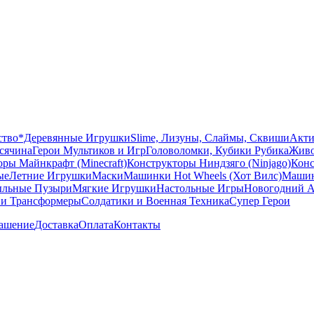
ство
*Деревянные Игрушки
Slime, Лизуны, Слаймы, Сквиши
Акти
сячина
Герои Мультиков и Игр
Головоломки, Кубики Рубика
Живо
ры Майнкрафт (Minecraft)
Конструкторы Ниндзяго (Ninjago)
Конс
ые
Летние Игрушки
Маски
Машинки Hot Wheels (Хот Вилс)
Машин
льные Пузыри
Мягкие Игрушки
Настольные Игры
Новогодний А
 и Трансформеры
Солдатики и Военная Техника
Супер Герои
лашение
Доставка
Оплата
Контакты