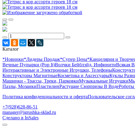
Каталог
*Новинки
*Лидеры Продаж
*Супер Цена
*Канцелярия и Творче
Вечные Пупырки (Pop It)
Волчки Бейблэйд, Инфинити
Всякая В
Интерактивные и Электронные Игрушки, Телефоны
Конструкто
Конструкторы Магнитные
Косметика и Аксессуары
Куклы Разн
Машинки - Трассы, Треки, Парковки
Музыкальные Игрушки
Мы
Пазлы, Мозаики
Пластилин
Растущие Сюрпризы В Воде
Роботы
Политика конфиденциальности и оферта
Пользовательское сог
+7(928)628-86-51
manager@igrushka-sklad.ru
Сделано в InSales