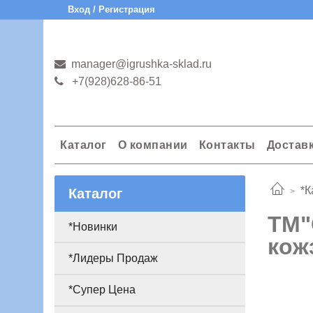
Вход / Регистрация
manager@igrushka-sklad.ru
+7(928)628-86-51
Каталог
О компании
Контакты
Достав
*К
Каталог
TМ"
*Новинки
кож
*Лидеры Продаж
*Супер Цена