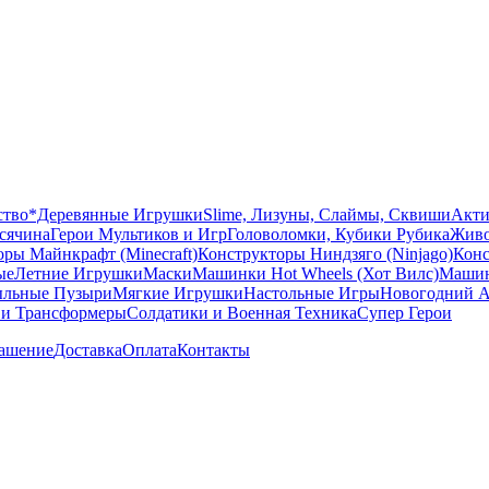
ство
*Деревянные Игрушки
Slime, Лизуны, Слаймы, Сквиши
Акти
сячина
Герои Мультиков и Игр
Головоломки, Кубики Рубика
Живо
ры Майнкрафт (Minecraft)
Конструкторы Ниндзяго (Ninjago)
Конс
ые
Летние Игрушки
Маски
Машинки Hot Wheels (Хот Вилс)
Машин
льные Пузыри
Мягкие Игрушки
Настольные Игры
Новогодний А
 и Трансформеры
Солдатики и Военная Техника
Супер Герои
лашение
Доставка
Оплата
Контакты