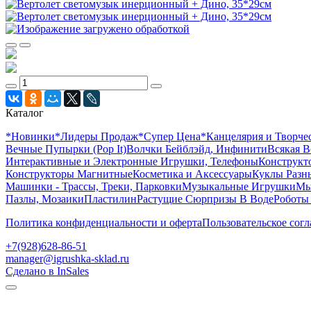
Каталог
*Новинки
*Лидеры Продаж
*Супер Цена
*Канцелярия и Творче
Вечные Пупырки (Pop It)
Волчки Бейблэйд, Инфинити
Всякая В
Интерактивные и Электронные Игрушки, Телефоны
Конструкто
Конструкторы Магнитные
Косметика и Аксессуары
Куклы Разн
Машинки - Трассы, Треки, Парковки
Музыкальные Игрушки
Мы
Пазлы, Мозаики
Пластилин
Растущие Сюрпризы В Воде
Роботы
Политика конфиденциальности и оферта
Пользовательское сог
+7(928)628-86-51
manager@igrushka-sklad.ru
Сделано в InSales