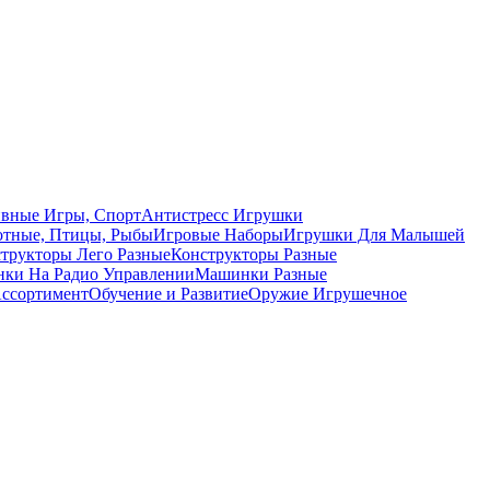
вные Игры, Спорт
Антистресс Игрушки
тные, Птицы, Рыбы
Игровые Наборы
Игрушки Для Малышей
трукторы Лего Разные
Конструкторы Разные
ки На Радио Управлении
Машинки Разные
ссортимент
Обучение и Развитие
Оружие Игрушечное