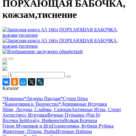
ПОРХАЮЩАЯ БАБОЧКА,
кожзам,тиснение
Каталог
*Новинки
*Лидеры Продаж
*Супер Цена
*Канцелярия и Творчество
*Деревянные Игрушки
Slime, Лизуны, Слаймы, Сквиши
Активные Игры, Спорт
Антистресс Игрушки
Вечные Пупырки (Pop It)
Волчки Бейблэйд, Инфинити
Всякая Всячина
Герои Мультиков и Игр
Головоломки, Кубики Рубика
Животные, Птицы, Рыбы
Игровые Наборы