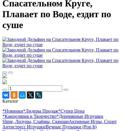
Спасательном Круге,
Плавает по Воде, ездит по
суше
Каталог
*Новинки
*Лидеры Продаж
*Супер Цена
*Канцелярия и Творчество
*Деревянные Игрушки
Slime, Лизуны, Слаймы, Сквиши
Активные Игры, Спорт
Антистресс Игрушки
Вечные Пупырки (Pop It)