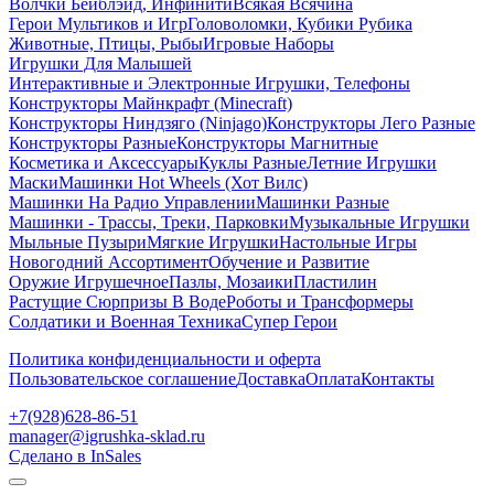
Волчки Бейблэйд, Инфинити
Всякая Всячина
Герои Мультиков и Игр
Головоломки, Кубики Рубика
Животные, Птицы, Рыбы
Игровые Наборы
Игрушки Для Малышей
Интерактивные и Электронные Игрушки, Телефоны
Конструкторы Майнкрафт (Minecraft)
Конструкторы Ниндзяго (Ninjago)
Конструкторы Лего Разные
Конструкторы Разные
Конструкторы Магнитные
Косметика и Аксессуары
Куклы Разные
Летние Игрушки
Маски
Машинки Hot Wheels (Хот Вилс)
Машинки На Радио Управлении
Машинки Разные
Машинки - Трассы, Треки, Парковки
Музыкальные Игрушки
Мыльные Пузыри
Мягкие Игрушки
Настольные Игры
Новогодний Ассортимент
Обучение и Развитие
Оружие Игрушечное
Пазлы, Мозаики
Пластилин
Растущие Сюрпризы В Воде
Роботы и Трансформеры
Солдатики и Военная Техника
Супер Герои
Политика конфиденциальности и оферта
Пользовательское соглашение
Доставка
Оплата
Контакты
+7(928)628-86-51
manager@igrushka-sklad.ru
Сделано в InSales